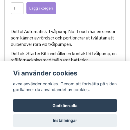
Dettol Automatisk Tvålpump No-Touch har en sensor
som känner av rörelser och portionerar ut tvål utan att
du behöver röra vid tvålpumpen.
Dettols Starter Kit innehåller en kontaktfri tvålpump, en
refillförpackning med tvål samt batterier.
Vi använder cookies
avea använder cookies. Genom att fortsätta på sidan
godkänner du användandet av cookies.
Godkänn alla
Om Avea
Köpvillkor
Kontakt
Inställningar