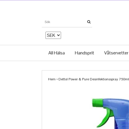
All Hälsa
Handsprit
Våtservetter
Hem
›
Dettol Power & Pure Desinfektionsspray 750ml