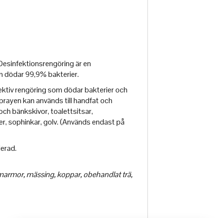
Desinfektionsrengöring är en
m dödar 99,9% bakterier.
fektiv rengöring som dödar bakterier och
prayen kan används till handfat och
och bänkskivor, toalettsitsar,
r, sophinkar, golv. (Används endast på
ierad.
marmor, mässing, koppar, obehandlat trä,