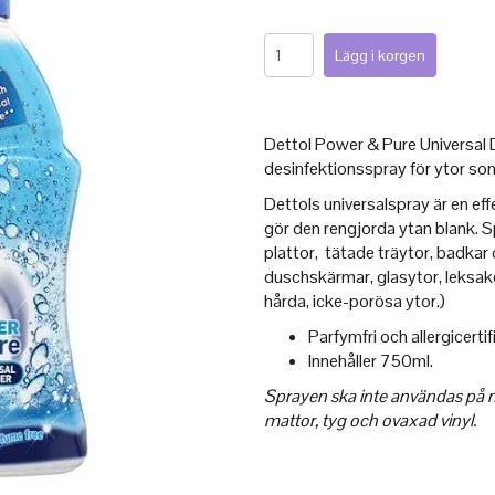
Dettol Power & Pure Universal 
desinfektionsspray för ytor so
Dettols universalspray är en ef
gör den rengjorda ytan blank. S
plattor, tätade träytor, badkar 
duschskärmar, glasytor, leksake
hårda, icke-porösa ytor.)
Parfymfri och allergicertif
Innehåller 750ml.
Sprayen ska inte användas på 
mattor, tyg och ovaxad vinyl.