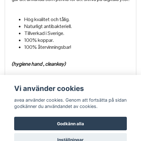
Hög kvalitet och tålig.
Naturligt antibakteriell.
Tillverkad i Sverige.
100% koppar.
100% återvinningsbar!
(hygiene hand , cleankey)
Vi använder cookies
avea använder cookies. Genom att fortsätta på sidan
godkänner du användandet av cookies.
Godkänn alla
Om Avea
Köpvillkor
Kontakt
Inställningar