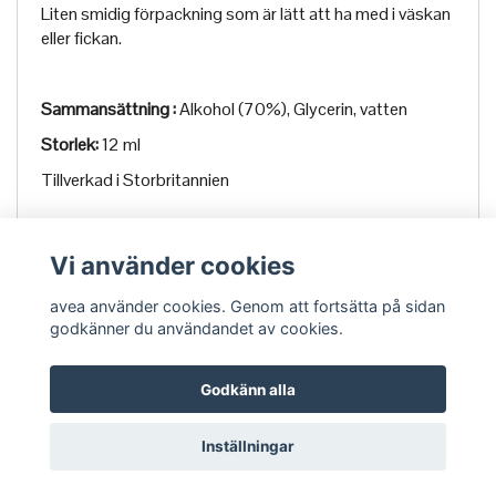
Liten smidig förpackning som är lätt att ha med i väskan
eller fickan.
Sammansättning
:
Alkohol (70%), Glycerin, vatten
Storlek:
12 ml
Tillverkad i Storbritannien
Vi använder cookies
avea använder cookies. Genom att fortsätta på sidan
godkänner du användandet av cookies.
Godkänn alla
Om Avea
Köpvillkor
Kontakt
Inställningar
Powered by Quickbutik
| Copyright avea.se 2026