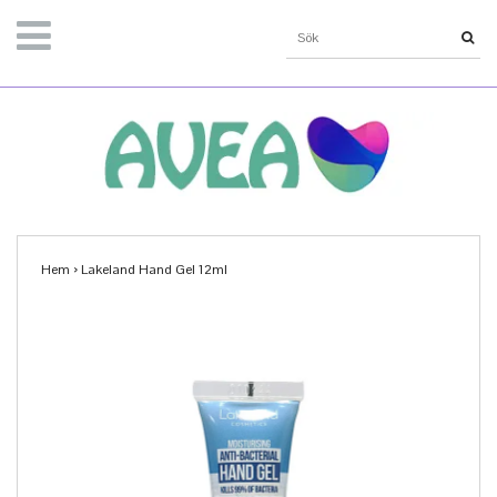
Hem
›
Lakeland Hand Gel 12ml