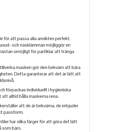
för att passa alla ansikten perfekt.
huvud- och näsklämman möjliggör en
ästan omöjligt för partiklar att tränga
 tillverka masken gör den bekväm att bära
heten. Detta garanterar att det är lätt att
ddsnivå.
h förpackas individuellt i hygieniska
 att alltid hålla maskerna rena.
erställer att de är bekväma, de erbjuder
ekt passform.
iler har olika färger för att göra det lätt
å som bärs.