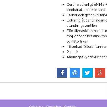
Certifierad enligt EN149 
innebär att masken kan b
Fällbar och ger enkel förva
Extremt lågt andningsmo
utandningsventilen
Effektiv näsklämma och e
möjliggör en bra ansiktspa
och storlekar
Tillverkad i Storbritannie
2-pack
Andningsskydd/Munfilter
Om Avea
Köpvillkor
Kontakt