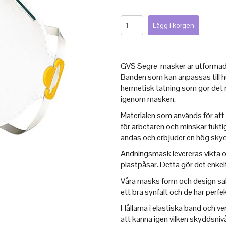
GVS Segre-masker är utformade 
Banden som kan anpassas till 
hermetisk tätning som gör det n
igenom masken.
Materialen som används för att
för arbetaren och minskar fuktig
andas och erbjuder en hög sky
Andningsmask levereras vikta oc
plastpåsar. Detta gör det enkelt
Våra masks form och design säk
ett bra synfält och de har perf
Hållarna i elastiska band och vent
att känna igen vilken skyddsniv