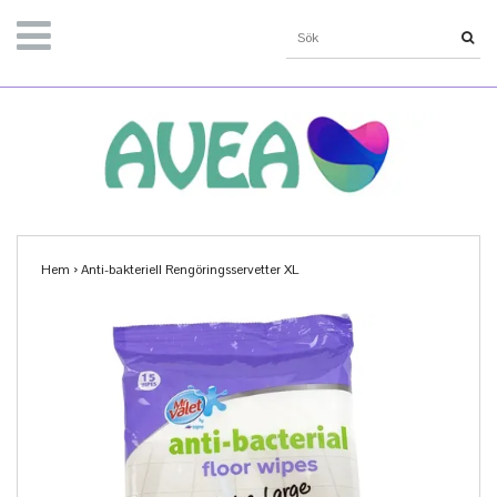
Hem
›
Anti-bakteriell Rengöringsservetter XL