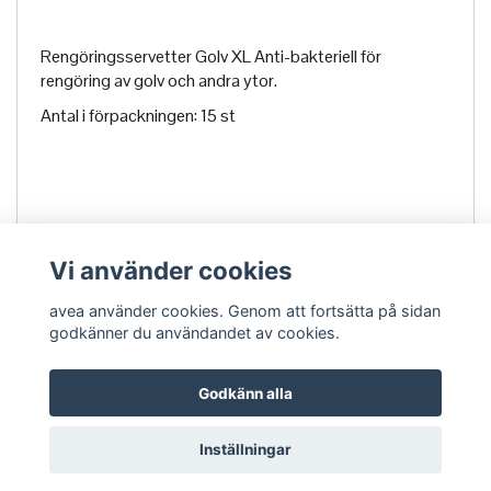
Rengöringsservetter Golv XL Anti-bakteriell för
rengöring av golv och andra ytor.
Antal i förpackningen: 15 st
Vi använder cookies
avea använder cookies. Genom att fortsätta på sidan
godkänner du användandet av cookies.
Godkänn alla
Om Avea
Köpvillkor
Kontakt
Inställningar