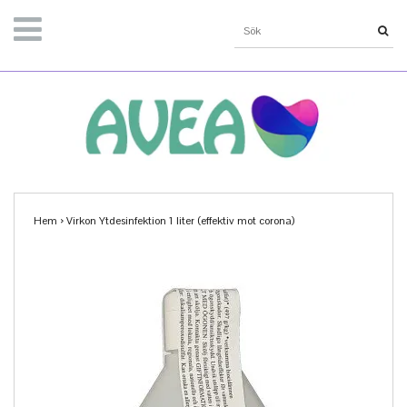
Hem
›
Virkon Ytdesinfektion 1 liter (effektiv mot corona)