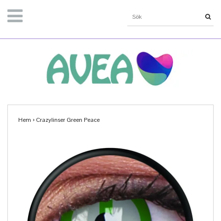
Hem
›
Crazylinser Green Peace