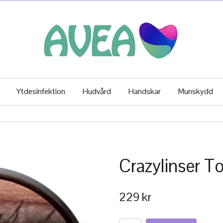
Ytdesinfektion
Hudvård
Handskar
Munskydd
Crazylinser T
229 kr