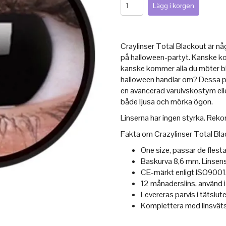
Craylinser Total Blackout är nå
på halloween-partyt. Kanske k
kanske kommer alla du möter bl
halloween handlar om? Dessa pas
en avancerad varulvskostym elle
både ljusa och mörka ögon.
Linserna har ingen styrka. Rek
Fakta om Crazylinser Total Bla
One size, passar de flest
Baskurva 8,6 mm. Linsen
CE-märkt enligt ISO9001,
12 månaderslins, använd i u
Levereras parvis i tätslu
Komplettera med linsvätsk