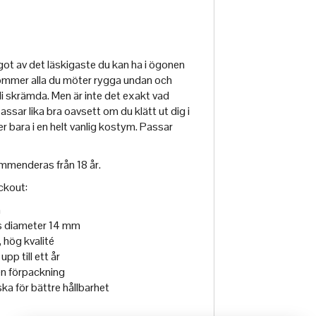
got av det läskigaste du kan ha i ögonen
ommer alla du möter rygga undan och
i skrämda. Men är inte det exakt vad
sar lika bra oavsett om du klätt ut dig i
r bara i en helt vanlig kostym. Passar
ommenderas från 18 år.
ckout:
a
s diameter 14 mm
 hög kvalité
pp till ett år
ten förpackning
a för bättre hållbarhet