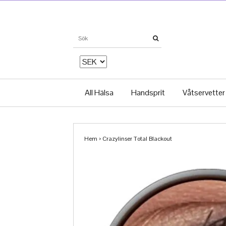
All Hälsa
Handsprit
Våtservetter
Hem
›
Crazylinser Total Blackout