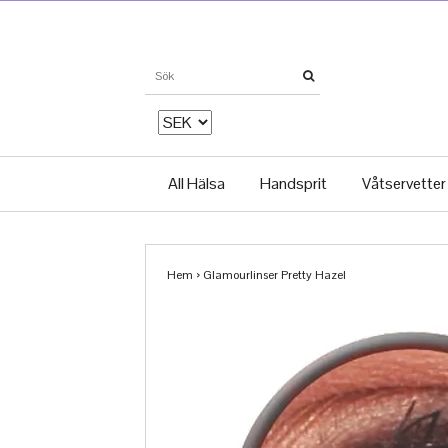
All Hälsa
Handsprit
Våtservetter
Hem
›
Glamourlinser Pretty Hazel