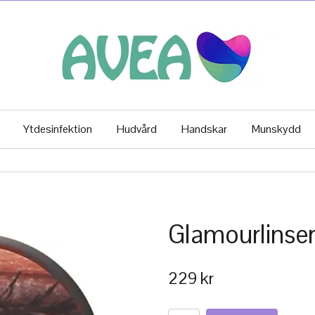
Ytdesinfektion
Hudvård
Handskar
Munskydd
Glamourlinser
229 kr