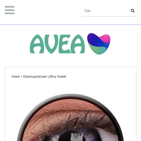
Hem
›
Glamourlinser Ultra Violet