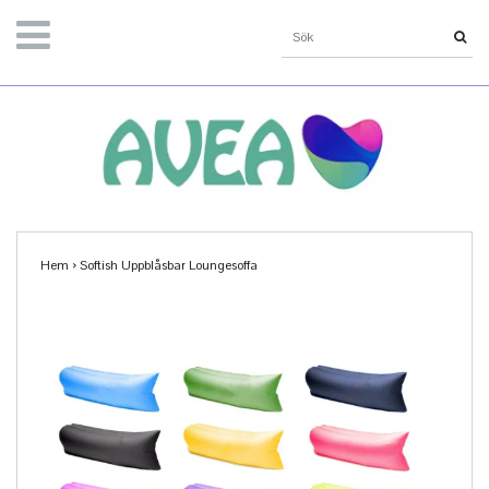
Hem
›
Softish Uppblåsbar Loungesoffa