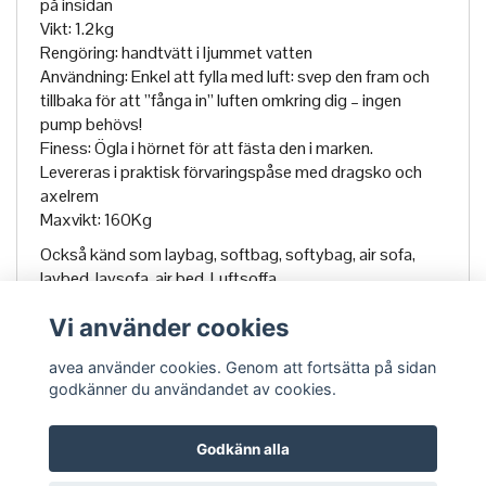
på insidan
Vikt: 1.2kg
Rengöring: handtvätt i ljummet vatten
Användning: Enkel att fylla med luft: svep den fram och
tillbaka för att ”fånga in” luften omkring dig – ingen
pump behövs!
Finess: Ögla i hörnet för att fästa den i marken.
Levereras i praktisk förvaringspåse med dragsko och
axelrem
Maxvikt: 160Kg
Också känd som laybag, softbag, softybag, air sofa,
laybed, laysofa, air bed, Luftsoffa
Vi använder cookies
avea använder cookies. Genom att fortsätta på sidan
godkänner du användandet av cookies.
Godkänn alla