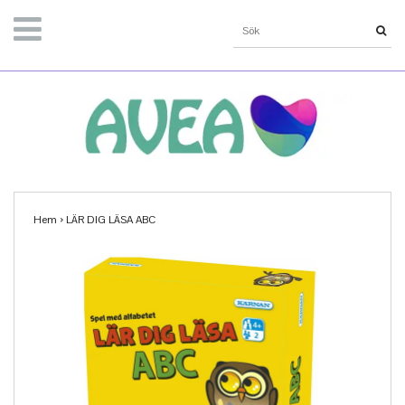
Hem
›
LÄR DIG LÄSA ABC