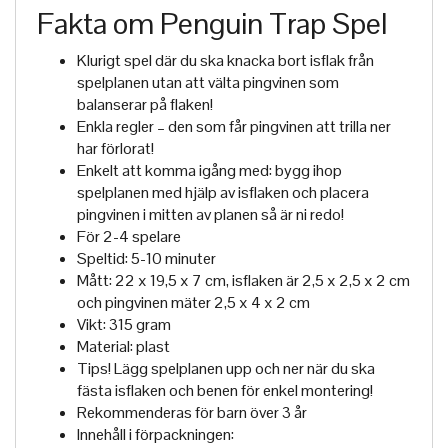
Fakta om Penguin Trap Spel
Klurigt spel där du ska knacka bort isflak från
spelplanen utan att välta pingvinen som
balanserar på flaken!
Enkla regler – den som får pingvinen att trilla ner
har förlorat!
Enkelt att komma igång med: bygg ihop
spelplanen med hjälp av isflaken och placera
pingvinen i mitten av planen så är ni redo!
För 2-4 spelare
Speltid: 5-10 minuter
Mått: 22 x 19,5 x 7 cm, isflaken är 2,5 x 2,5 x 2 cm
och pingvinen mäter 2,5 x 4 x 2 cm
Vikt: 315 gram
Material: plast
Tips! Lägg spelplanen upp och ner när du ska
fästa isflaken och benen för enkel montering!
Rekommenderas för barn över 3 år
Innehåll i förpackningen: