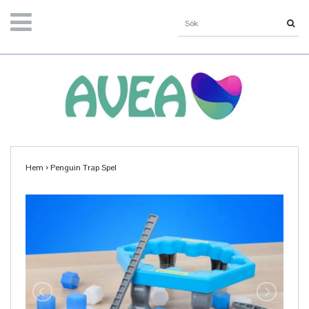
Hem
›
Penguin Trap Spel