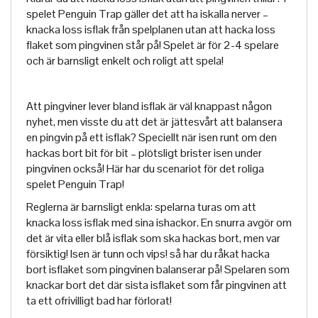
spelet Penguin Trap gäller det att ha iskalla nerver –
knacka loss isflak från spelplanen utan att hacka loss
flaket som pingvinen står på! Spelet är för 2-4 spelare
och är barnsligt enkelt och roligt att spela!
Att pingviner lever bland isflak är väl knappast någon
nyhet, men visste du att det är jättesvårt att balansera
en pingvin på ett isflak? Speciellt när isen runt om den
hackas bort bit för bit – plötsligt brister isen under
pingvinen också! Här har du scenariot för det roliga
spelet Penguin Trap!
Reglerna är barnsligt enkla: spelarna turas om att
knacka loss isflak med sina ishackor. En snurra avgör om
det är vita eller blå isflak som ska hackas bort, men var
försiktig! Isen är tunn och vips! så har du råkat hacka
bort isflaket som pingvinen balanserar på! Spelaren som
knackar bort det där sista isflaket som får pingvinen att
ta ett ofrivilligt bad har förlorat!