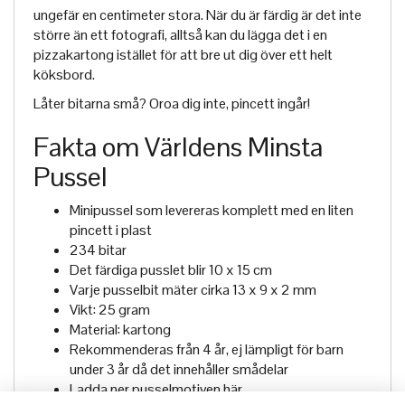
ungefär en centimeter stora. När du är färdig är det inte
större än ett fotografi, alltså kan du lägga det i en
pizzakartong istället för att bre ut dig över ett helt
köksbord.
Låter bitarna små? Oroa dig inte, pincett ingår!
Fakta om Världens Minsta
Pussel
Minipussel som levereras komplett med en liten
pincett i plast
234 bitar
Det färdiga pusslet blir 10 x 15 cm
Varje pusselbit mäter cirka 13 x 9 x 2 mm
Vikt: 25 gram
Material: kartong
Rekommenderas från 4 år, ej lämpligt för barn
under 3 år då det innehåller smådelar
Ladda ner pusselmotiven
här