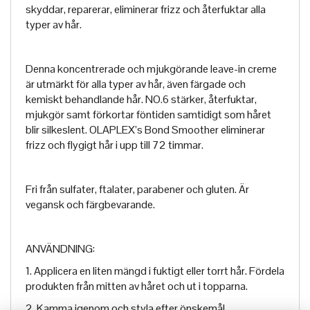
skyddar, reparerar, eliminerar frizz och återfuktar alla
typer av hår.
Denna koncentrerade och mjukgörande leave-in creme
är utmärkt för alla typer av hår, även färgade och
kemiskt behandlande hår. NO.6 stärker, återfuktar,
mjukgör samt förkortar föntiden samtidigt som håret
blir silkeslent. OLAPLEX’s Bond Smoother eliminerar
frizz och flygigt hår i upp till 72 timmar.
Fri från sulfater, ftalater, parabener och gluten. Är
vegansk och färgbevarande.
ANVÄNDNING:
1. Applicera en liten mängd i fuktigt eller torrt hår. Fördela
produkten från mitten av håret och ut i topparna.
2. Kamma igenom och styla efter önskemål.