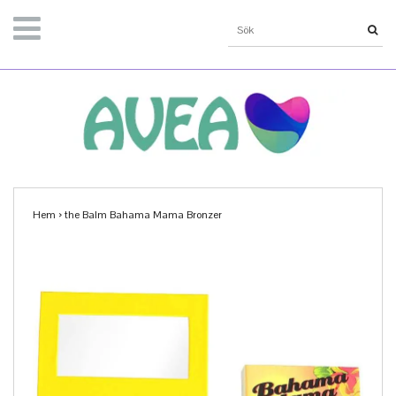
Hem
›
the Balm Bahama Mama Bronzer